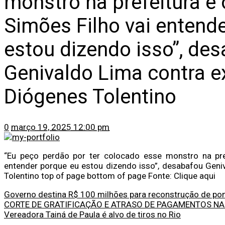
monstro na prefeitura e
Simões Filho vai entend
estou dizendo isso”, de
Genivaldo Lima contra ex
Diógenes Tolentino
0
março 19, 2025 12:00 pm
“Eu peço perdão por ter colocado esse monstro na pre
entender porque eu estou dizendo isso”, desabafou Geni
Tolentino top of page bottom of page Fonte: Clique aqui
Governo destina R$ 100 milhões para reconstrução de po
CORTE DE GRATIFICAÇÃO E ATRASO DE PAGAMENTOS N
Vereadora Tainá de Paula é alvo de tiros no Rio