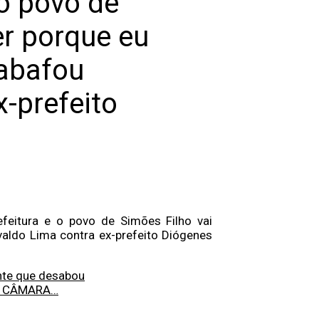
 o povo de
er porque eu
sabafou
-prefeito
feitura e o povo de Simões Filho vai
valdo Lima contra ex-prefeito Diógenes
nte que desabou
A CÂMARA…