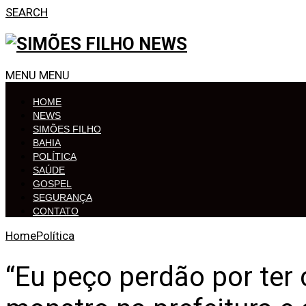
SEARCH
MENU
MENU
HOME
NEWS
SIMÕES FILHO
BAHIA
POLÍTICA
SAÚDE
GOSPEL
SEGURANÇA
CONTATO
Home
Política
“Eu peço perdão por ter