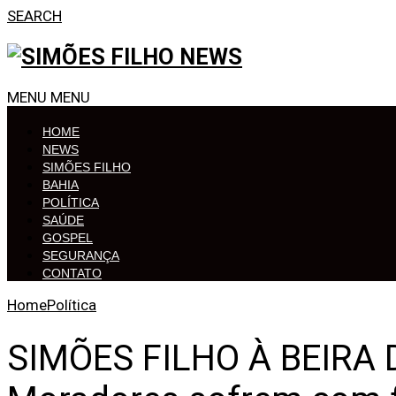
SEARCH
MENU
MENU
HOME
NEWS
SIMÕES FILHO
BAHIA
POLÍTICA
SAÚDE
GOSPEL
SEGURANÇA
CONTATO
Home
Política
SIMÕES FILHO À BEIRA