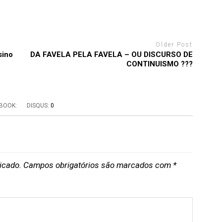
Older Post
sino
DA FAVELA PELA FAVELA – OU DISCURSO DE
CONTINUISMO ???
BOOK:
DISQUS:
0
icado.
Campos obrigatórios são marcados com
*