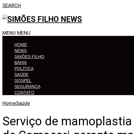
SEARCH
MENU
MENU
HOME
NEWS
SIMÕES FILHO
BAHIA
POLÍTICA
SAÚDE
GOSPEL
SEGURANÇA
CONTATO
Home
Saúde
Serviço de mamoplastia