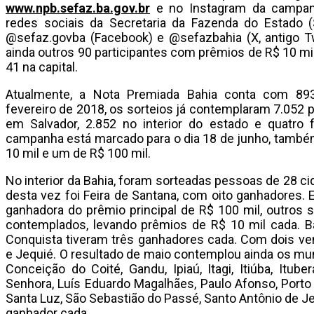
www.npb.sefaz.ba.gov.br
e no Instagram da campanh
redes sociais da Secretaria da Fazenda do Estado (
@sefaz.govba (Facebook) e @sefazbahia (X, antigo T
ainda outros 90 participantes com prêmios de R$ 10 mil
41 na capital.
Atualmente, a Nota Premiada Bahia conta com 893 
fevereiro de 2018, os sorteios já contemplaram 7.052 
em Salvador, 2.852 no interior do estado e quatro 
campanha está marcado para o dia 18 de junho, també
10 mil e um de R$ 100 mil.
No interior da Bahia, foram sorteadas pessoas de 28 c
desta vez foi Feira de Santana, com oito ganhadores. 
ganhadora do prêmio principal de R$ 100 mil, outros s
contemplados, levando prêmios de R$ 10 mil cada. Barr
Conquista tiveram três ganhadores cada. Com dois ve
e Jequié. O resultado de maio contemplou ainda os mun
Conceição do Coité, Gandu, Ipiaú, Itagi, Itiúba, Itu
Senhora, Luís Eduardo Magalhães, Paulo Afonso, Porto 
Santa Luz, São Sebastião do Passé, Santo Antônio de J
ganhador cada.