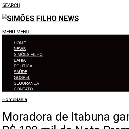
SEARCH
MENU
MENU
HOME
NEWS
SIMÕES FILHO
BAHIA
POLÍTICA
SAÚDE
GOSPEL
SEGURANÇA
CONTATO
Home
Bahia
Moradora de Itabuna ga