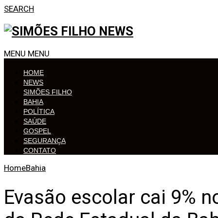
SEARCH
MENU
MENU
HOME
NEWS
SIMÕES FILHO
BAHIA
POLÍTICA
SAÚDE
GOSPEL
SEGURANÇA
CONTATO
Home
Bahia
Evasão escolar cai 9% n