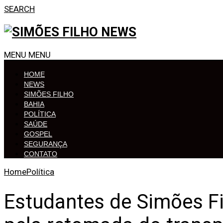
SEARCH
MENU
MENU
HOME
NEWS
SIMÕES FILHO
BAHIA
POLÍTICA
SAÚDE
GOSPEL
SEGURANÇA
CONTATO
Home
Política
Estudantes de Simões F