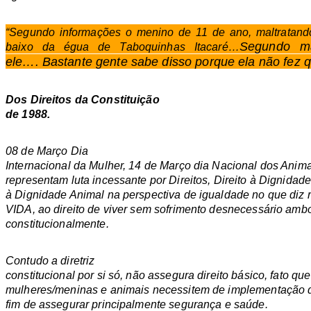
“Segundo informações o menino de 11 de ano, maltratand
Segundo m
baixo da égua de Taboquinhas Itacaré…
ele….
Bastante gente sabe disso porque ela não fez
Dos Direitos da Constituição
de 1988.
08 de Março Dia
Internacional da Mulher, 14 de Março dia Nacional dos Anim
representam luta incessante por Direitos, Direito à Dignidad
à Dignidade Animal na perspectiva de igualdade no que diz r
VIDA, ao direito de viver sem sofrimento desnecessário am
constitucionalmente.
Contudo a diretriz
constitucional por si só, não assegura direito básico, fato qu
mulheres/meninas e animais necessitem de implementação de
fim de assegurar principalmente segurança e saúde.