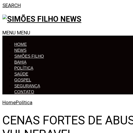
SEARCH
MENU
MENU
HOME
NEWS
SIMÕES FILHO
BAHIA
POLÍTICA
SAÚDE
GOSPEL
SEGURANÇA
CONTATO
Home
Política
CENAS FORTES DE ABU