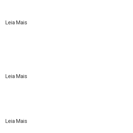
sem perder a identidade do rock
Leia Mais
Samuel Eleotério lança “Pra Te
Ferir” e emociona com sua
mensagem de superação e fé
Leia Mais
Filipe Marques lança “Digno”, um
single de exaltação a Jesus
Leia Mais