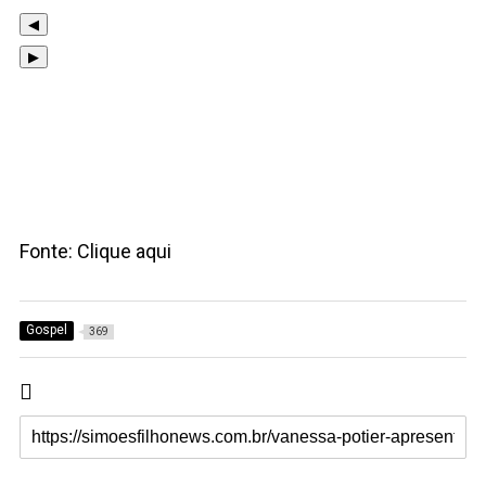
◀
▶
Fonte: Clique aqui
Gospel
369