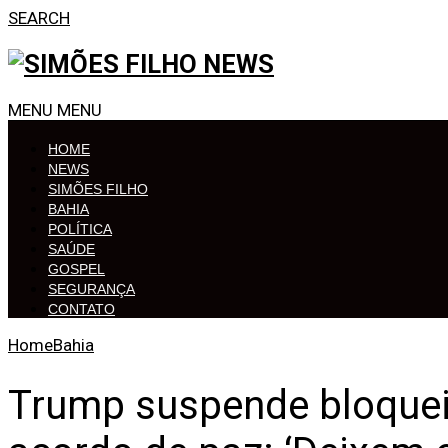
SEARCH
MENU
MENU
HOME
NEWS
SIMÕES FILHO
BAHIA
POLÍTICA
SAÚDE
GOSPEL
SEGURANÇA
CONTATO
Home
Bahia
Trump suspende bloquei