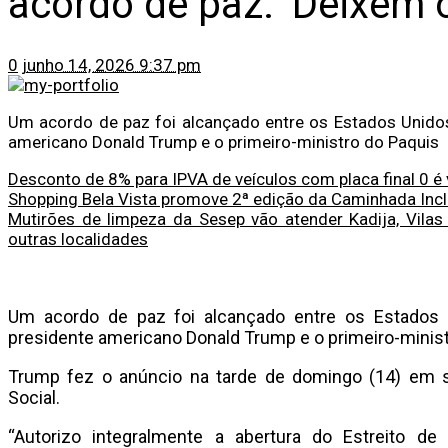
acordo de paz: ‘Deixem o 
0
junho 14, 2026 9:37 pm
Um acordo de paz foi alcançado entre os Estados Unidos
americano Donald Trump e o primeiro-ministro do Paquis
Desconto de 8% para IPVA de veículos com placa final 0 é v
Shopping Bela Vista promove 2ª edição da Caminhada Incl
Mutirões de limpeza da Sesep vão atender Kadija, Vilas 
outras localidades
Um acordo de paz foi alcançado entre os Estados
presidente americano Donald Trump e o primeiro-minist
Trump fez o anúncio na tarde de domingo (14) em su
Social.
“Autorizo ​​integralmente a abertura do Estreito