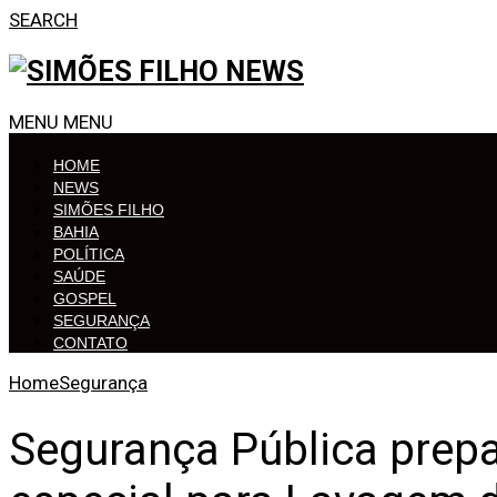
SEARCH
MENU
MENU
HOME
NEWS
SIMÕES FILHO
BAHIA
POLÍTICA
SAÚDE
GOSPEL
SEGURANÇA
CONTATO
Home
Segurança
Segurança Pública prep