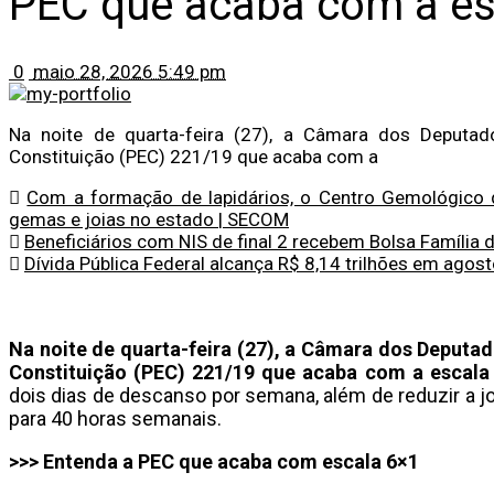
PEC que acaba com a es
0
maio 28, 2026 5:49 pm
Na noite de quarta-feira (27), a Câmara dos Deputa
Constituição (PEC) 221/19 que acaba com a
Com a formação de lapidários, o Centro Gemológico d
gemas e joias no estado | SECOM
Beneficiários com NIS de final 2 recebem Bolsa Família d
Dívida Pública Federal alcança R$ 8,14 trilhões em agos
Na noite de quarta-feira (27), a Câmara dos Deputa
Constituição (PEC) 221/19 que acaba com a escala
dois dias de descanso por semana, além de reduzir a jo
para 40 horas semanais.
>>> Entenda a PEC que acaba com escala 6×1