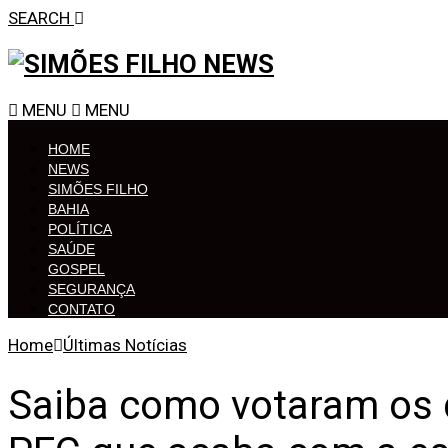
SEARCH
MENU
MENU
HOME
NEWS
SIMÕES FILHO
BAHIA
POLÍTICA
SAÚDE
GOSPEL
SEGURANÇA
CONTATO
Home
Últimas Notícias
Saiba como votaram os