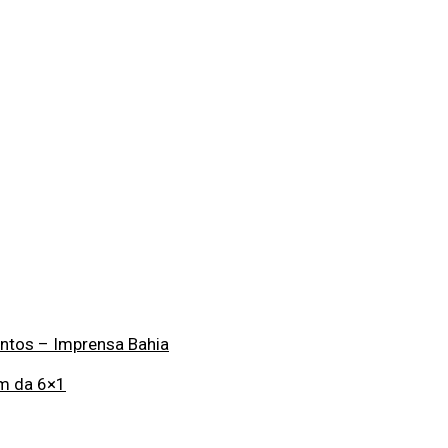
entos – Imprensa Bahia
im da 6×1