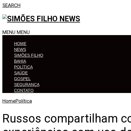
SEARCH
MENU
MENU
HOME
NEWS
SIMÕES FILHO
BAHIA
POLÍTICA
SAÚDE
GOSPEL
SEGURANÇA
CONTATO
Home
Política
Russos compartilham co