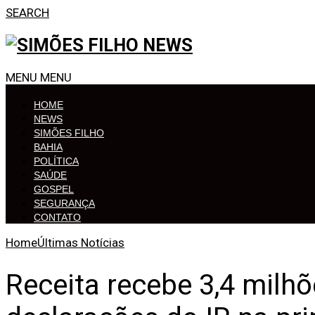
SEARCH
MENU
MENU
HOME
NEWS
SIMÕES FILHO
BAHIA
POLÍTICA
SAÚDE
GOSPEL
SEGURANÇA
CONTATO
Home
Últimas Notícias
Receita recebe 3,4 milh