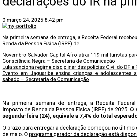
declarações do IR na pr
0
março 24, 2025 8:42 pm
Na primeira semana de entrega, a Receita Federal receb
Renda da Pessoa Física (IRPF) de
Novembro Salvador Capital Afro atrai 119 mil turistas par
Consciência Negra – Secretaria de Comunicação
Lula sanciona regime disciplinar das polícias Civil do DF e 
Evento em Jaguaribe ensina crianças e adolescentes 
sábado – Secretaria de Comunicação
Na primeira semana de entrega, a Receita Federal
Imposto de Renda da Pessoa Física (IRPF) de 2025.
O 
segunda-feira (24), equivale a 7,4% do total esperad
O prazo para entregar a declaração começou no último d
de maio. O
programa gerador da declaração está dispon