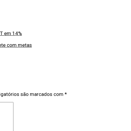
PET em 14%
mete com metas
igatórios são marcados com
*