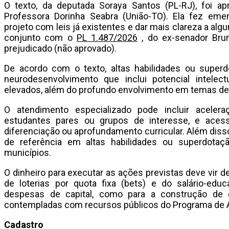
O texto, da deputada Soraya Santos (PL-RJ), foi ap
Professora Dorinha Seabra (União-TO). Ela fez em
projeto com leis já existentes e dar mais clareza a alg
conjunto com o
PL 1.487/2026
, do ex-senador Brun
prejudicado (não aprovado).
De acordo com o texto, altas habilidades ou supe
neurodesenvolvimento que inclui potencial intele
elevados, além do profundo envolvimento em temas de 
O atendimento especializado pode incluir aceler
estudantes pares ou grupos de interesse, e aces
diferenciação ou aprofundamento curricular. Além disso,
de referência em altas habilidades ou superdota
municípios.
O dinheiro para executar as ações previstas deve vir d
de loterias por quota fixa (bets) e do salário-edu
despesas de capital, como para a construção de c
contempladas com recursos públicos do Programa de 
Cadastro