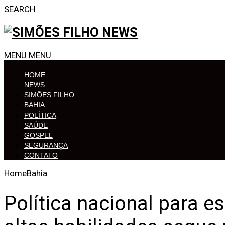
SEARCH
MENU
MENU
HOME
NEWS
SIMÕES FILHO
BAHIA
POLÍTICA
SAÚDE
GOSPEL
SEGURANÇA
CONTATO
Home
Bahia
Política nacional para 