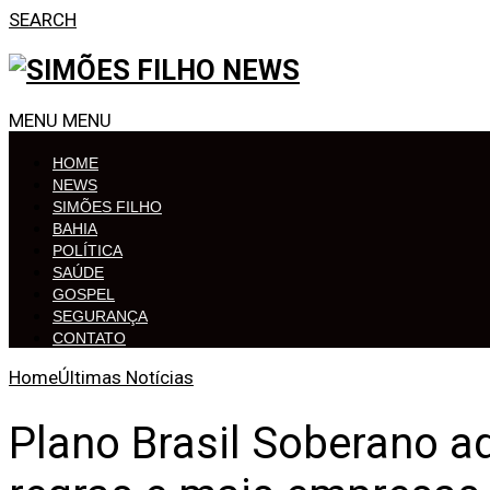
SEARCH
MENU
MENU
HOME
NEWS
SIMÕES FILHO
BAHIA
POLÍTICA
SAÚDE
GOSPEL
SEGURANÇA
CONTATO
Home
Últimas Notícias
Plano Brasil Soberano a