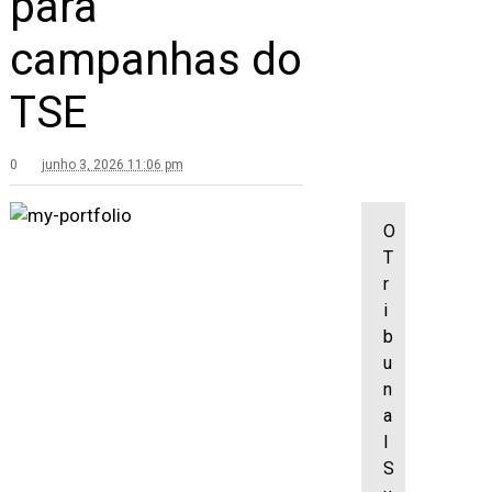
para
campanhas do
TSE
0
junho 3, 2026 11:06 pm
O
T
r
i
b
u
n
a
l
S