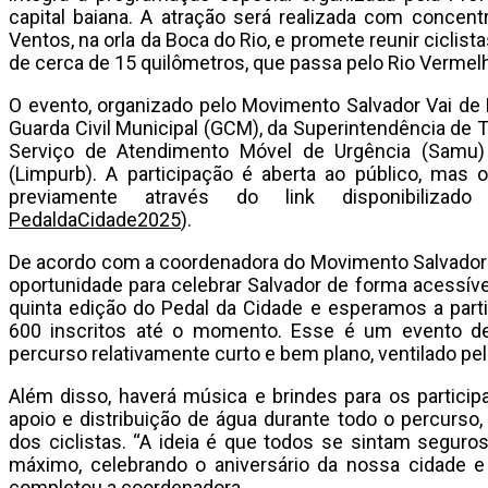
capital baiana. A atração será realizada com concent
Ventos, na orla da Boca do Rio, e promete reunir cicli
de cerca de 15 quilômetros, que passa pelo Rio Vermelho
O evento, organizado pelo Movimento Salvador Vai de B
Guarda Civil Municipal (GCM), da Superintendência de T
Serviço de Atendimento Móvel de Urgência (Samu
(Limpurb). A participação é aberta ao público, mas
previamente através do link disponibilizad
PedaldaCidade2025
).
De acordo com a coordenadora do Movimento Salvador Va
oportunidade para celebrar Salvador de forma acessíve
quinta edição do Pedal da Cidade e esperamos a part
600 inscritos até o momento. Esse é um evento de
percurso relativamente curto e bem plano, ventilado pela
Além disso, haverá música e brindes para os partici
apoio e distribuição de água durante todo o percurso,
dos ciclistas. “A ideia é que todos se sintam seguros
máximo, celebrando o aniversário da nossa cidade e
completou a coordenadora.