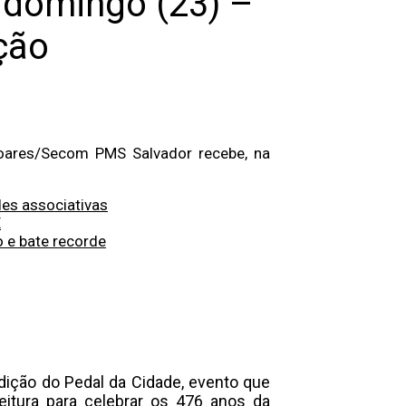
e domingo (23) –
ção
Soares/Secom PMS Salvador recebe, na
es associativas
E
 e bate recorde
dição do Pedal da Cidade, evento que
eitura para celebrar os 476 anos da