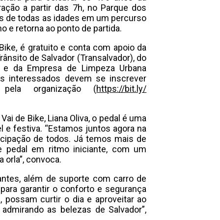
ração a partir das 7h, no Parque dos
stas de todas as idades em um percurso
 e retorna ao ponto de partida.
ike, é gratuito e conta com apoio da
rânsito de Salvador (Transalvador), do
) e da Empresa de Limpeza Urbana
 os interessados devem se inscrever
o pela organização (
https://bit.ly/
i de Bike, Liana Oliva, o pedal é uma
l e festiva. “Estamos juntos agora na
icipação de todos. Já temos mais de
 pedal em ritmo iniciante, com um
 orla”, convoca.
pantes, além de suporte com carro de
 para garantir o conforto e segurança
, possam curtir o dia e aproveitar ao
 admirando as belezas de Salvador”,