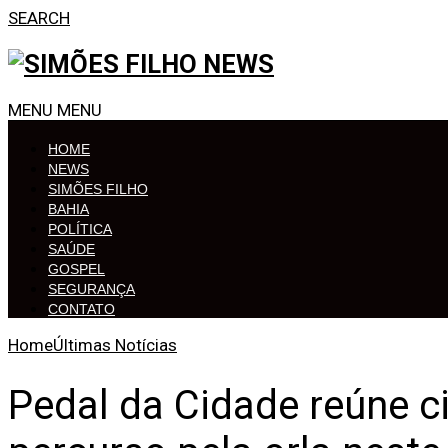
SEARCH
MENU
MENU
HOME
NEWS
SIMÕES FILHO
BAHIA
POLÍTICA
SAÚDE
GOSPEL
SEGURANÇA
CONTATO
Home
Últimas Notícias
Pedal da Cidade reúne c