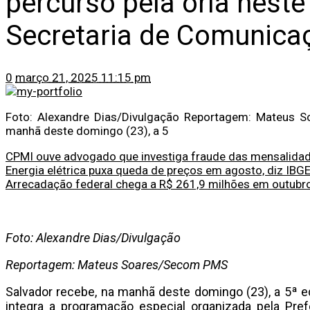
percurso pela orla nest
Secretaria de Comunica
0
março 21, 2025 11:15 pm
Foto: Alexandre Dias/Divulgação Reportagem: Mateus 
manhã deste domingo (23), a 5
CPMI ouve advogado que investiga fraude das mensalidad
Energia elétrica puxa queda de preços em agosto, diz IBG
Arrecadação federal chega a R$ 261,9 milhões em outubro
Foto: Alexandre Dias/Divulgação
Reportagem: Mateus Soares/Secom PMS
Salvador recebe, na manhã deste domingo (23), a 5ª e
integra a programação especial organizada pela Pref