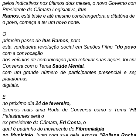
pelos indicativos nos últimos dois meses, o novo Governo com
Presidente da Câmara Legislativa
, Itus
Ramos,
está triste e até mesmo constrangedora e ditatória de
o povo, começa a ter um novo norte.
O
primeiro passo de
Itus Ramos
, para
esta verdadeira revolução social em Simões Filho
“do povo
com a convocação
dos veículos de comunicação para rebeliar suas ações, foi cr
Conversa com o Tema
Saúde Mental,
com um grande número de participantes presencial e seg
plataformas
digitais.
E
no próximo dia
24 de fevereiro,
teremos mais uma Roda de Conversa como o Tema
‘F
Palestrantes será o
ex-presidente da Câmara,
Eri Costa,
o
qual é padrinho do movimento de
Fibromialgia
no Município,
junto com sua bela esposa
“Poliana Roch