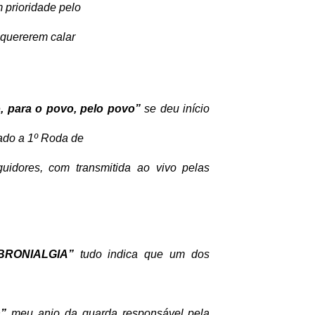
 prioridade pelo
 quererem calar
, para o povo, pelo povo”
se deu início
iado a 1º Roda de
uidores, com transmitida ao vivo pelas
IBRONIALGIA”
tudo indica que um dos
a”
meu anjo da guarda responsável pela