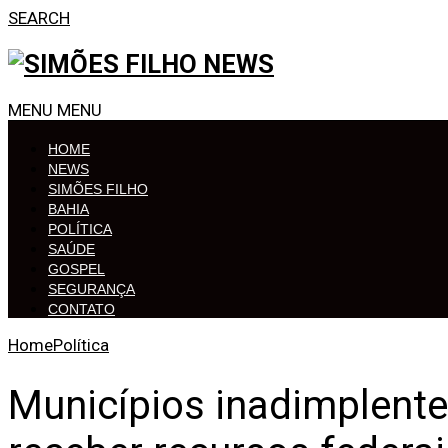
SEARCH
MENU
MENU
HOME
NEWS
SIMÕES FILHO
BAHIA
POLÍTICA
SAÚDE
GOSPEL
SEGURANÇA
CONTATO
Home
Política
Municípios inadimplent