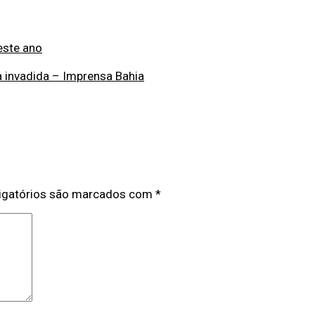
este ano
a invadida – Imprensa Bahia
igatórios são marcados com
*