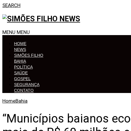
SEARCH
MENU
MENU
HOME
NEWS
SIMÕES FILHO
BAHIA
POLÍTICA
SAÚDE
GOSPEL
SEGURANÇA
CONTATO
Home
Bahia
“Municípios baianos e