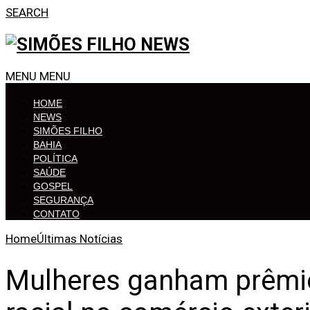
SEARCH
MENU
MENU
HOME
NEWS
SIMÕES FILHO
BAHIA
POLÍTICA
SAÚDE
GOSPEL
SEGURANÇA
CONTATO
Home
Últimas Notícias
Mulheres ganham prêmio