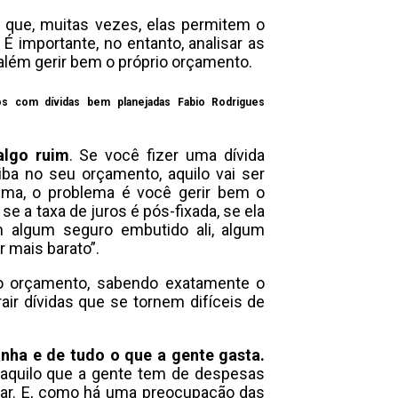
á que, muitas vezes, elas permitem o
 importante, no entanto, analisar as
 além gerir bem o próprio orçamento.
os com dívidas bem planejadas
Fabio Rodrigues
algo ruim
. Se você fizer uma dívida
ba no seu orçamento, aquilo vai ser
lema, o problema é você gerir bem o
e a taxa de juros é pós-fixada, se ela
m algum seguro embutido ali, algum
r mais barato”.
 o orçamento, sabendo exatamente o
air dívidas que se tornem difíceis de
anha e de tudo o que a gente gasta.
 aquilo que a gente tem de despesas
gar. E, como há uma preocupação das