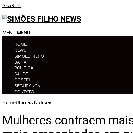
SEARCH
MENU
MENU
HOME
NEWS
SIMÕES FILHO
BAHIA
POLÍTICA
SAÚDE
GOSPEL
SEGURANÇA
CONTATO
Home
Últimas Notícias
Mulheres contraem mais