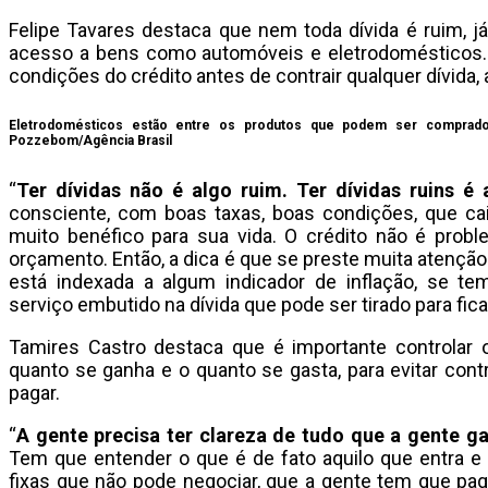
Felipe Tavares destaca que nem toda dívida é ruim, j
acesso a bens como automóveis e eletrodomésticos. É
condições do crédito antes de contrair qualquer dívida,
Eletrodomésticos estão entre os produtos que podem ser comprad
Pozzebom/Agência Brasil
“
Ter dívidas não é algo ruim. Ter dívidas ruins é 
consciente, com boas taxas, boas condições, que cai
muito benéfico para sua vida. O crédito não é prob
orçamento. Então, a dica é que se preste muita atenção s
está indexada a algum indicador de inflação, se te
serviço embutido na dívida que pode ser tirado para fica
Tamires Castro destaca que é importante controlar
quanto se ganha e o quanto se gasta, para evitar contr
pagar.
“
A gente precisa ter clareza de tudo que a gente g
Tem que entender o que é de fato aquilo que entra e
fixas que não pode negociar, que a gente tem que pa