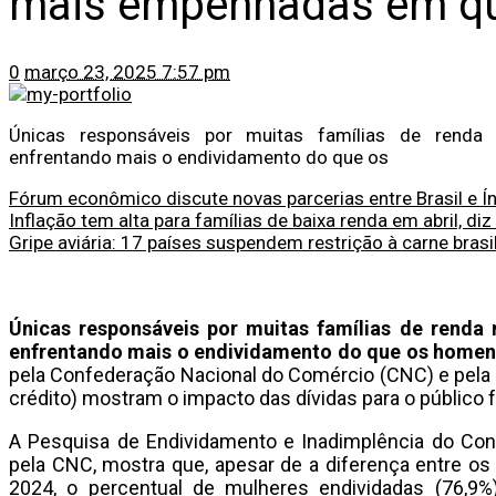
mais empenhadas em qu
0
março 23, 2025 7:57 pm
Únicas responsáveis por muitas famílias de renda
enfrentando mais o endividamento do que os
Fórum econômico discute novas parcerias entre Brasil e Í
Inflação tem alta para famílias de baixa renda em abril, diz
Gripe aviária: 17 países suspendem restrição à carne brasi
Únicas responsáveis por muitas famílias de renda
enfrentando mais o endividamento do que os homens
pela Confederação Nacional do Comércio (CNC) e pela
crédito) mostram o impacto das dívidas para o público 
A Pesquisa de Endividamento e Inadimplência do Con
pela CNC, mostra que, apesar de a diferença entre os
2024, o percentual de mulheres endividadas (76,9%