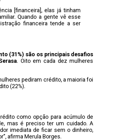
a [financeira], elas já tinham
miliar. Quando a gente vê esse
stração financeira tende a ser
nto (31%) são os principais desafios
Serasa
. Oito em cada dez mulheres
heres pediram crédito, a maioria foi
ito (22%).
crédito como opção para acúmulo de
de, mas é preciso ter um cuidado. A
or imediata de ficar sem o dinheiro,
or”, afirma Merula Borges.