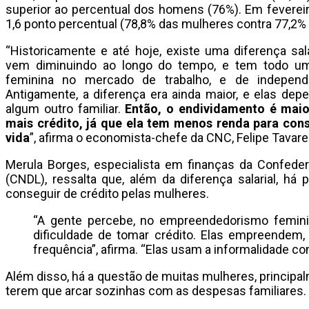
superior ao percentual dos homens (76%). Em fevereir
1,6 ponto percentual (78,8% das mulheres contra 77,2
“Historicamente e até hoje, existe uma diferença sa
vem diminuindo ao longo do tempo, e tem todo um
feminina no mercado de trabalho, e de independên
Antigamente, a diferença era ainda maior, e elas de
algum outro familiar.
Então, o endividamento é maio
mais crédito, já que ela tem menos renda para cons
vida
”, afirma o economista-chefe da CNC, Felipe Tavare
Merula Borges, especialista em finanças da Confeder
(CNDL), ressalta que, além da diferença salarial, h
conseguir de crédito pelas mulheres.
“A gente percebe, no empreendedorismo femin
dificuldade de tomar crédito. Elas empreendem,
frequência”, afirma. “Elas usam a informalidade 
Além disso, há a questão de muitas mulheres, principal
terem que arcar sozinhas com as despesas familiares.