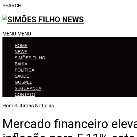
SEARCH
MENU
MENU
HOME
NEWS
SIMÕES FILHO
BAHIA
POLÍTICA
SAÚDE
GOSPEL
SEGURANÇA
CONTATO
Home
Últimas Notícias
Mercado financeiro elev