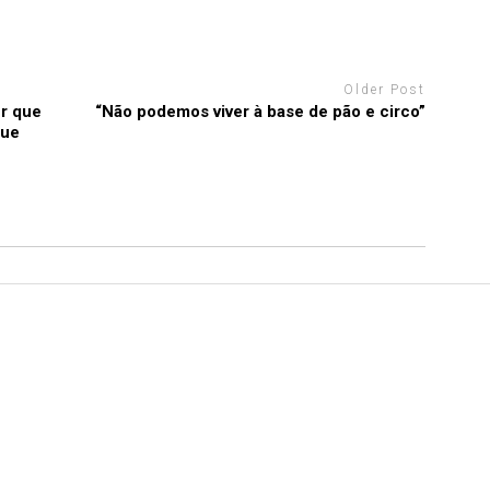
Older Post
r que
“Não podemos viver à base de pão e circo”
gue