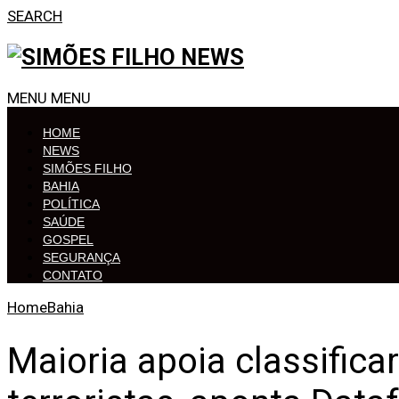
SEARCH
MENU
MENU
HOME
NEWS
SIMÕES FILHO
BAHIA
POLÍTICA
SAÚDE
GOSPEL
SEGURANÇA
CONTATO
Home
Bahia
Maioria apoia classific