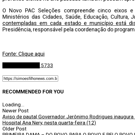
O Novo PAC Seleções compreende cinco eixos e 
Ministérios das Cidades, Saúde, Educação, Cultura, 
contempladas em cada estado e município está di
Presidência, responsável pela coordenação do program
Fonte: Clique aqui
Últimas Notícias
5733
RECOMMENDED FOR YOU
Loading...
Newer Post
Aviso de pauta| Governador Jerônimo Rodrigues inaugura 1
Hospital Ana Nery, nesta quarta-feira (12)
Older Post
PRIMEIRA DAMA – DO POVO, PARA O POVO E PELO POVO !