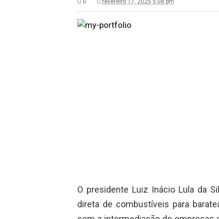
0
fevereiro 17, 2025 5:08 pm
O presidente Luiz Inácio Lula da Si
direta de combustíveis para barat
sem a intermediação de empresas dis