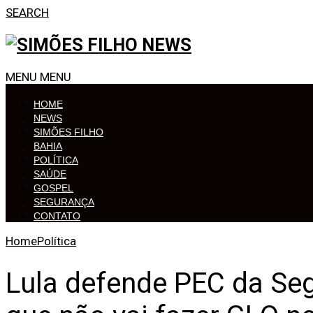
SEARCH
MENU
MENU
HOME
NEWS
SIMÕES FILHO
BAHIA
POLÍTICA
SAÚDE
GOSPEL
SEGURANÇA
CONTATO
Home
Política
Lula defende PEC da Seg