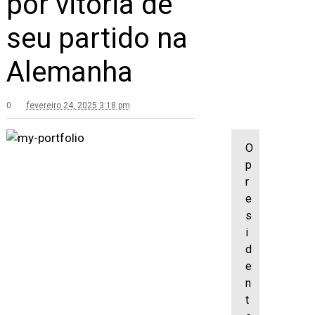
por vitória de
seu partido na
Alemanha
0
fevereiro 24, 2025 3:18 pm
O
p
r
e
s
i
d
e
n
t