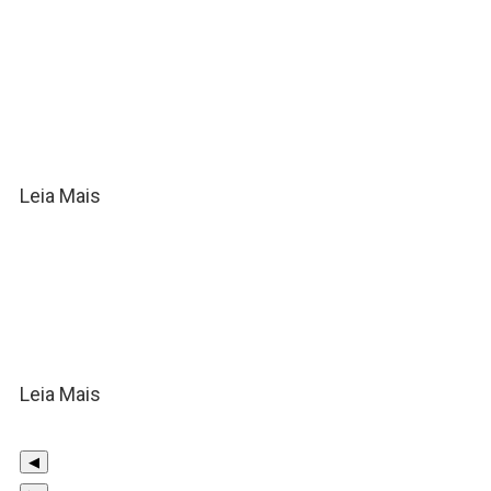
Tarik Mohallem lança “Minha
Esperança” em versão inédita e
um clipe cinematográfico
emocionante
Leia Mais
Atemporal: Jonas Vilar
reapresenta sucessos da música
gospel em novo DVD pentecostal
Leia Mais
◀