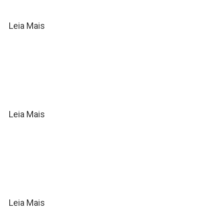
Leia Mais
Silas Magalhães mistura funk,
trap e pop em seu novo single
“Deserto”
Leia Mais
Samuel Sabinno conta a história
por trás da canção “Deixa”,
sucesso na voz de Maria Marçal
Leia Mais