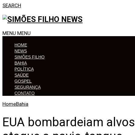
SEARCH
MENU
MENU
HOME
NEWS
SIMÕES FILHO
BAHIA
POLÍTICA
SAÚDE
GOSPEL
SEGURANÇA
CONTATO
Home
Bahia
EUA bombardeiam alvos 