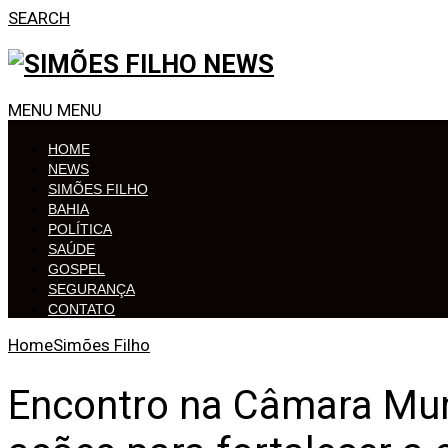
SEARCH
MENU
MENU
HOME
NEWS
SIMÕES FILHO
BAHIA
POLÍTICA
SAÚDE
GOSPEL
SEGURANÇA
CONTATO
Home
Simões Filho
Encontro na Câmara Muni