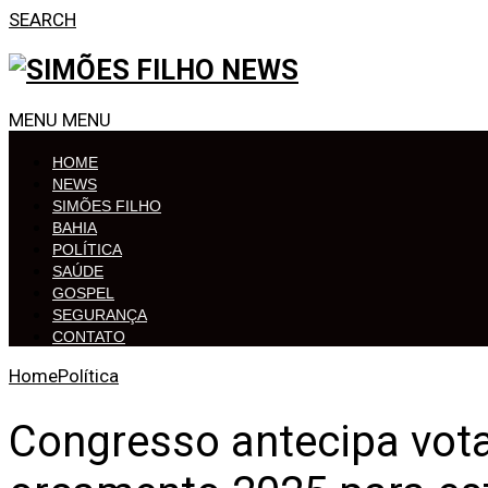
SEARCH
MENU
MENU
HOME
NEWS
SIMÕES FILHO
BAHIA
POLÍTICA
SAÚDE
GOSPEL
SEGURANÇA
CONTATO
Home
Política
Congresso antecipa vot