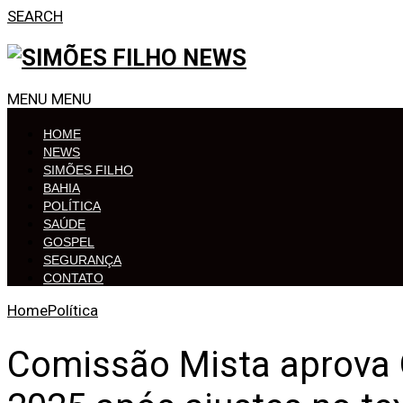
SEARCH
MENU
MENU
HOME
NEWS
SIMÕES FILHO
BAHIA
POLÍTICA
SAÚDE
GOSPEL
SEGURANÇA
CONTATO
Home
Política
Comissão Mista aprova