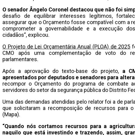
O senador Ângelo Coronel destacou que não foi simpl
desafio de equilibrar interesses legítimos, fortale
assegurar que o Orçamento fosse compatível com a rea
comprometer a governabilidade e a execução do
cidadãos”, explicou.
O Projeto de Lei Orçamentária Anual (PLOA) de 2025
f
CMO após uma complementação de voto do relat
parlamentares.
Após a aprovação do texto-base do projeto,
a CM
apresentados por deputados e senadores para alterar
recompor o Orçamento do programa de combate aos
servidores do setor da segurança pública do Distrito Fed
Uma das demandas atendidas pelo relator foi a de parla
que solicitaram a recomposição de recursos para o M
(Mapa).
“Quando nós cortamos recursos para a agricultur
naquilo que está investindo e trazendo, assim, gr