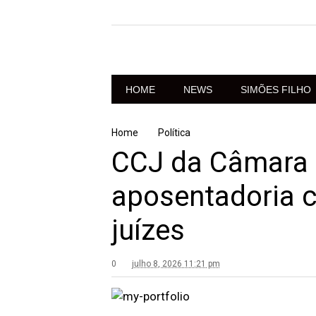
HOME
NEWS
SIMÕES FILHO
Home
Política
CCJ da Câmara 
aposentadoria 
juízes
0
julho 8, 2026 11:21 pm