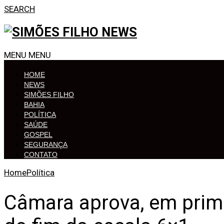
SEARCH
MENU
MENU
HOME
NEWS
SIMÕES FILHO
BAHIA
POLÍTICA
SAÚDE
GOSPEL
SEGURANÇA
CONTATO
Home
Política
Câmara aprova, em prime