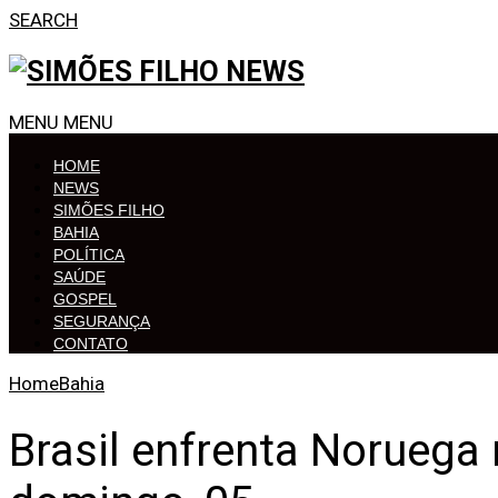
SEARCH
MENU
MENU
HOME
NEWS
SIMÕES FILHO
BAHIA
POLÍTICA
SAÚDE
GOSPEL
SEGURANÇA
CONTATO
Home
Bahia
Brasil enfrenta Noruega