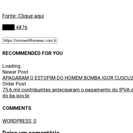
Fonte: Clique aqui
Bahia
4876
RECOMMENDED FOR YOU
Loading...
Newer Post
APAGARAM O ESTOPIM DO HOMEM BOMBA IGOR CUSCU
Older Post
75,6 mil contribuintes anteciparam o pagamento do IPVA 
do ba.gov.br
COMMENTS
WORDPRESS:
0