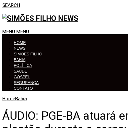
SEARCH
MENU
MENU
HOME
NEWS
SIMÕES FILHO
BAHIA
POLÍTICA
SAÚDE
GOSPEL
SEGURANÇA
CONTATO
Home
Bahia
ÁUDIO: PGE-BA atuará e