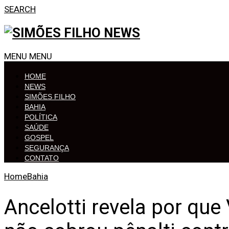
SEARCH
MENU
MENU
HOME
NEWS
SIMÕES FILHO
BAHIA
POLÍTICA
SAÚDE
GOSPEL
SEGURANÇA
CONTATO
Home
Bahia
Ancelotti revela por que 