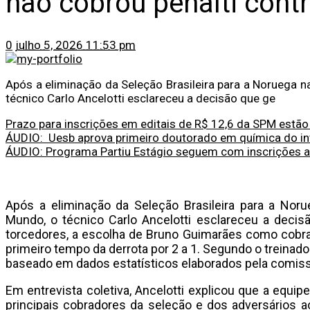
não cobrou pênalti cont
0
julho 5, 2026 11:53 pm
Após a eliminação da Seleção Brasileira para a Noruega n
técnico Carlo Ancelotti esclareceu a decisão que ge
Prazo para inscrições em editais de R$ 12,6 da SPM estão
ÁUDIO: Uesb aprova primeiro doutorado em química do int
ÁUDIO: Programa Partiu Estágio seguem com inscrições a
Após a eliminação da Seleção Brasileira para a Noru
Mundo, o técnico Carlo Ancelotti esclareceu a deci
torcedores, a escolha de Bruno Guimarães como cobra
primeiro tempo da derrota por 2 a 1. Segundo o treinad
baseado em dados estatísticos elaborados pela comiss
Em entrevista coletiva, Ancelotti explicou que a equi
principais cobradores da seleção e dos adversários ao