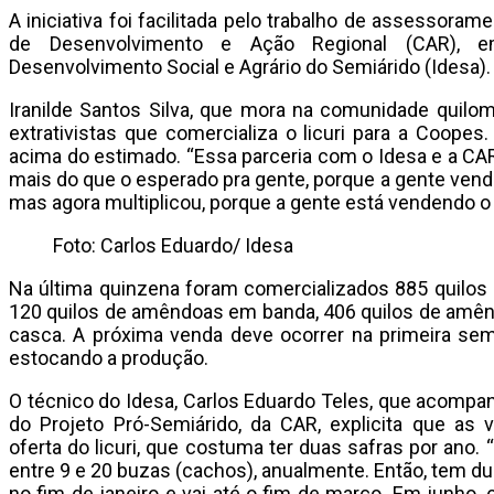
A iniciativa foi facilitada pelo trabalho de assessora
de Desenvolvimento e Ação Regional (CAR), 
Desenvolvimento Social e Agrário do Semiárido (Idesa).
Iranilde Santos Silva, que mora na comunidade quilo
extrativistas que comercializa o licuri para a Coop
acima do estimado. “Essa parceria com o Idesa e a CAR 
mais do que o esperado pra gente, porque a gente vendia 
mas agora multiplicou, porque a gente está vendendo o qu
Foto: Carlos Eduardo/ Idesa
Na última quinzena foram comercializados 885 quilos d
120 quilos de amêndoas em banda, 406 quilos de amêndo
casca. A próxima venda deve ocorrer na primeira sem
estocando a produção.
O técnico do Idesa, Carlos Eduardo Teles, que acompan
do Projeto Pró-Semiárido, da CAR, explicita que as
oferta do licuri, que costuma ter duas safras por ano.
entre 9 e 20 buzas (cachos), anualmente. Então, tem 
no fim de janeiro e vai até o fim de março. Em junho,