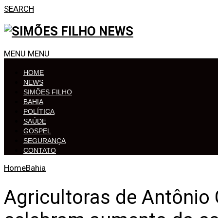
SEARCH
MENU
MENU
HOME
NEWS
SIMÕES FILHO
BAHIA
POLÍTICA
SAÚDE
GOSPEL
SEGURANÇA
CONTATO
Home
Bahia
Agricultoras de Antônio